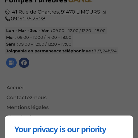
41 Rue de Chartres,
91470
LIMOURS
09 70 35 25 78
Lun - Mar - Jeu - Ven :
09:00 – 12:00 / 13:30 – 18:00
Mer :
09:00 – 12:00 / 14:00 – 18:00
Sam :
09:00 – 12:00 / 13:30 – 17:00
Joignable en permanence téléphonique :
7j/7, 24h/24
Accueil
Contactez-nous
Mentions légales
Plan du site
Your privacy is our priority