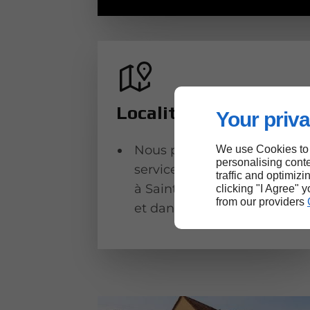
Localités
Your priva
Nous proposons nos
We use Cookies to
personalising conte
services à Limours, à Orsay,
traffic and optimizi
à Saint-Arnoult-en-Yvelines
clicking "I Agree" 
from our providers
et dans les villes alentour.