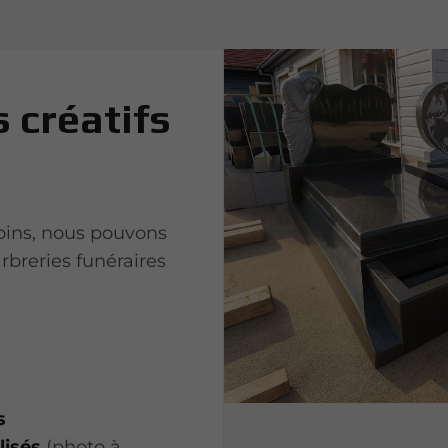
 créatifs
soins, nous pouvons
rbreries funéraires
s
lisés
(photo à