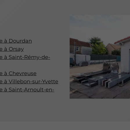
re à Dourdan
e à Orsay
re à Saint-Rémy-de-
re à Chevreuse
e à Villebon-sur-Yvette
e à Saint-Arnoult-en-