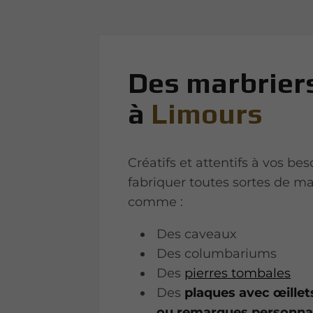
Des marbriers
à
Limours
Créatifs et attentifs à vos be
fabriquer toutes sortes de ma
comme :
Des caveaux
Des columbariums
Des
pierres tombales
Des
plaques avec œillet
ou remarques personna