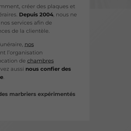
mment, créer des plaques et
éraires.
Depuis 2004
, nous ne
nos services afin de
es de la clientèle.
funéraire,
nos
 l’organisation
location de
chambres
uvez aussi
nous confier des
re
.
 des marbriers expérimentés