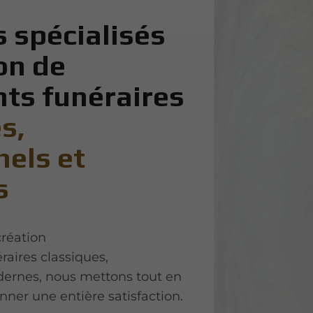
 spécialisés
on de
s funéraires
s,
nels et
s
création
raires classiques,
dernes, nous mettons tout en
ner une entière satisfaction.