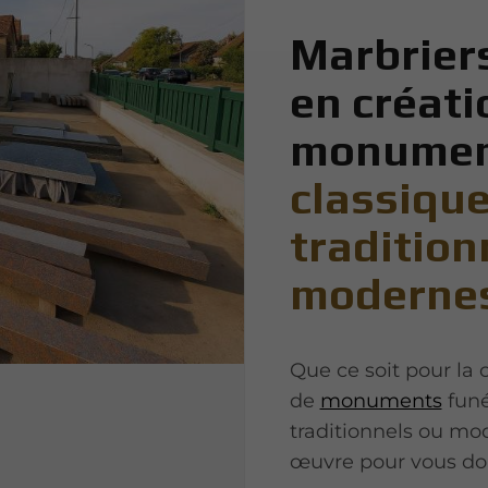
Marbriers
en créati
monument
classique
tradition
moderne
Que ce soit pour la 
de
monuments
funé
traditionnels ou mo
œuvre pour vous don