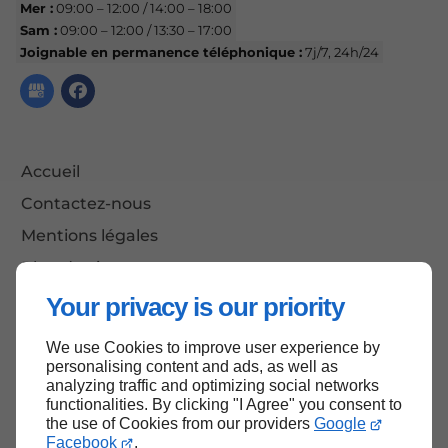
Mer :
09:00 – 12:00 / 14:00 – 18:00
Sam :
09:00 – 12:00 / 13:30 – 17:00
Joignable en permanence téléphonique :
7j/7, 24h/24
Accueil
Contactez-nous
Mentions légales
Plan du site
Your privacy is our priority
We use Cookies to improve user experience by
Haut de page
personalising content and ads, as well as
analyzing traffic and optimizing social networks
functionalities. By clicking "I Agree" you consent to
the use of Cookies from our providers
Google
Facebook
.